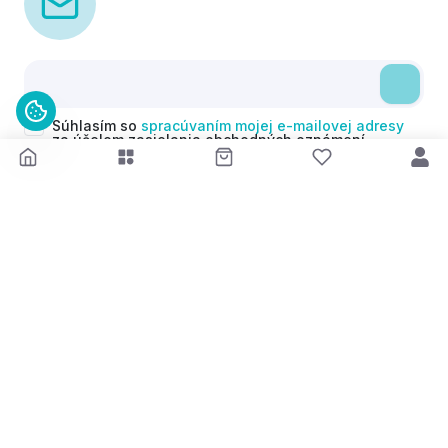
Súhlasím so
spracúvaním mojej e-mailovej adresy
za účelom zasielania obchodných oznámení
(newsletterov) v súlade s čl. 6 ods. 1 písm. a)
Nariadenia GDPR. Svoj súhlas môžem kedykoľvek
odvolať.