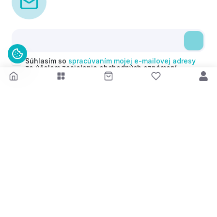
Súhlasím so
spracúvaním mojej e-mailovej adresy
za účelom zasielania obchodných oznámení
(newsletterov) v súlade s čl. 6 ods. 1 písm. a)
Nariadenia GDPR. Svoj súhlas môžem kedykoľvek
odvolať.