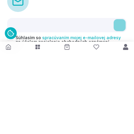
Súhlasím so
spracúvaním mojej e-mailovej adresy
za účelom zasielania obchodných oznámení
(newsletterov) v súlade s čl. 6 ods. 1 písm. a)
Nariadenia GDPR. Svoj súhlas môžem kedykoľvek
odvolať.