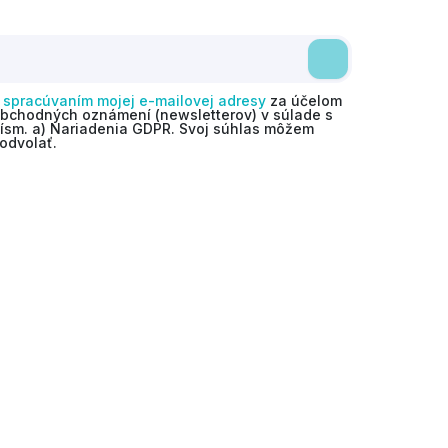
o
spracúvaním mojej e-mailovej adresy
za účelom
obchodných oznámení (newsletterov) v súlade s
 písm. a) Nariadenia GDPR. Svoj súhlas môžem
odvolať.