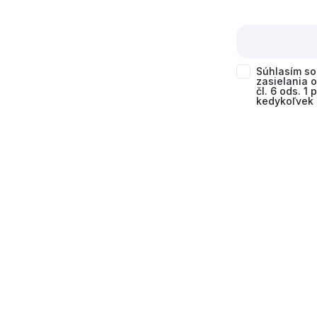
Súhlasím s
zasielania 
čl. 6 ods. 1
kedykoľvek 