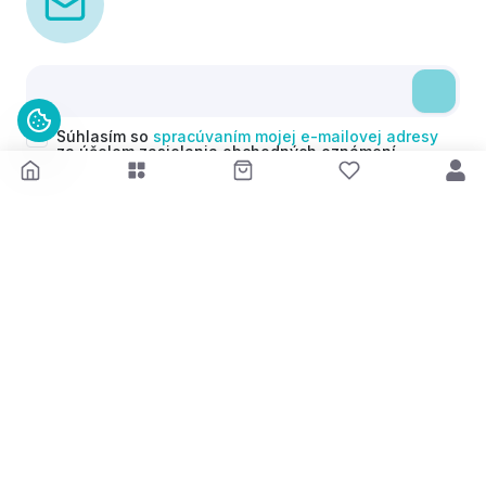
Súhlasím so
spracúvaním mojej e-mailovej adresy
za účelom zasielania obchodných oznámení
(newsletterov) v súlade s čl. 6 ods. 1 písm. a)
Nariadenia GDPR. Svoj súhlas môžem kedykoľvek
odvolať.