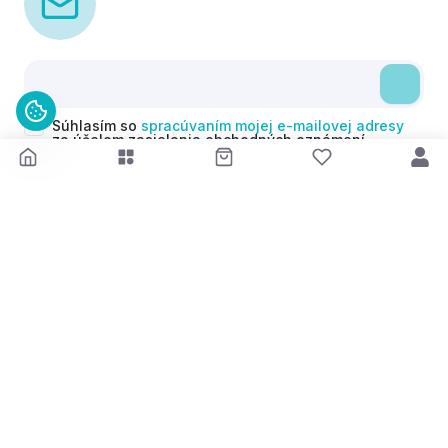
Súhlasím so
spracúvaním mojej e-mailovej adresy
za účelom zasielania obchodných oznámení
(newsletterov) v súlade s čl. 6 ods. 1 písm. a)
Nariadenia GDPR. Svoj súhlas môžem kedykoľvek
odvolať.