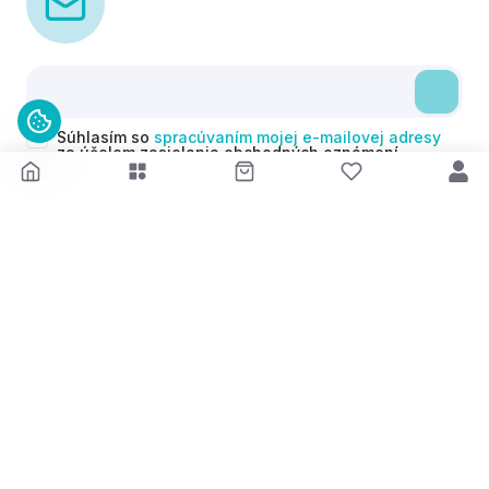
Súhlasím so
spracúvaním mojej e-mailovej adresy
za účelom zasielania obchodných oznámení
(newsletterov) v súlade s čl. 6 ods. 1 písm. a)
Nariadenia GDPR. Svoj súhlas môžem kedykoľvek
odvolať.