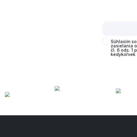
Súhlasím s
zasielania 
čl. 6 ods. 1
kedykoľvek 