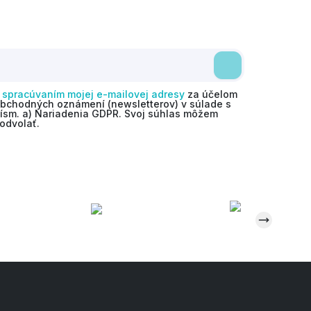
o
spracúvaním mojej e-mailovej adresy
za účelom
obchodných oznámení (newsletterov) v súlade s
 písm. a) Nariadenia GDPR. Svoj súhlas môžem
odvolať.