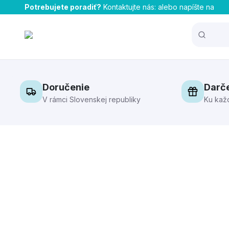
Potrebujete poradiť?
Kontaktujte nás:
alebo napíšte na
Doručenie
Darč
V rámci Slovenskej republiky
Ku kaž