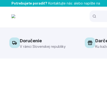
Potrebujete poradiť?
Kontaktujte nás:
alebo napíšte na
Doručenie
Darč
V rámci Slovenskej republiky
Ku kaž