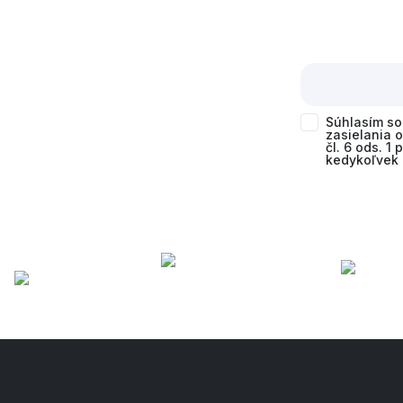
Súhlasím s
zasielania 
čl. 6 ods. 1
kedykoľvek 