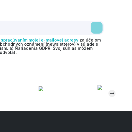
o
spracúvaním mojej e-mailovej adresy
za účelom
obchodných oznámení (newsletterov) v súlade s
 písm. a) Nariadenia GDPR. Svoj súhlas môžem
odvolať.