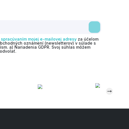
o
spracúvaním mojej e-mailovej adresy
za účelom
obchodných oznámení (newsletterov) v súlade s
 písm. a) Nariadenia GDPR. Svoj súhlas môžem
odvolať.