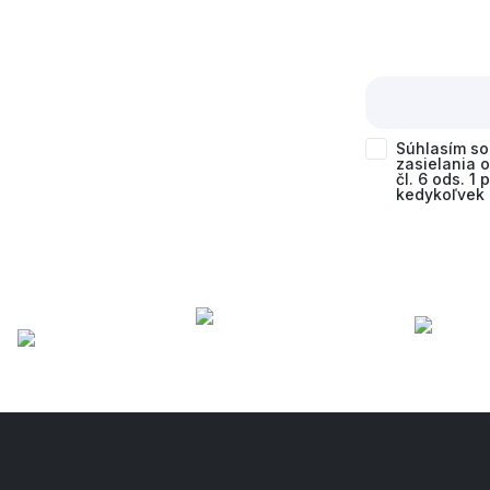
Súhlasím s
zasielania 
čl. 6 ods. 1
kedykoľvek 