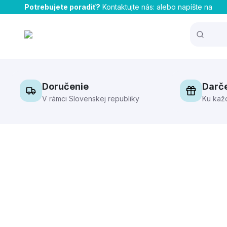
Potrebujete poradiť?
Kontaktujte nás:
alebo napíšte na
Doručenie
Darč
V rámci Slovenskej republiky
Ku kaž